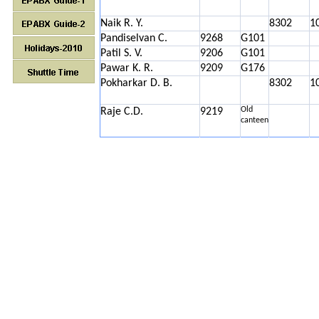
Naik R. Y.
8302
1
Pandiselvan C.
9268
G101
Patil S. V.
9206
G101
Pawar K. R.
9209
G176
Pokharkar D. B.
8302
1
Old
Raje C.D.
9219
canteen