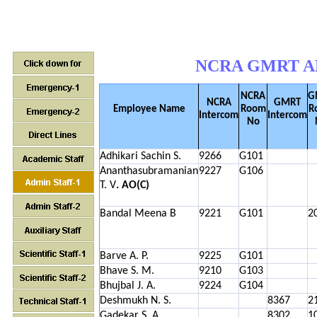
NCRA GMRT A
NCRA
G
NCRA
GMRT
Employee Name
Room
R
Intercom
Intercom
No
Adhikari Sachin S.
9266
G101
Ananthasubramanian
9227
G106
T. V
. AO(C)
Bandal Meena B
9221
G101
2
Barve A. P.
9225
G101
Bhave S. M.
9210
G103
Bhujbal J. A.
9224
G104
Deshmukh N. S.
8367
2
Gadekar S. A.
8302
1