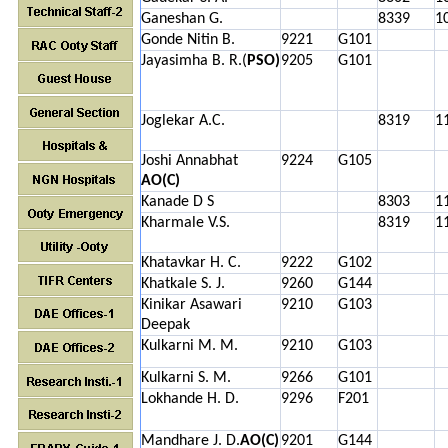
Ganeshan G.
8339
1
Gonde Nitin B.
9221
G101
Jayasimha B. R.(
PSO)
9205
G101
Joglekar A.C.
8319
1
Joshi Annabhat
9224
G105
AO(C)
Kanade D S
8303
1
Kharmale V.S.
8319
1
Khatavkar H. C.
9222
G102
Khatkale S. J.
9260
G144
Kinikar Asawari
9210
G103
Deepak
Kulkarni M. M.
9210
G103
Kulkarni S. M.
9266
G101
Lokhande H. D.
9296
F201
Mandhare J. D.
AO(C)
9201
G144